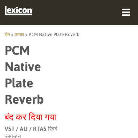
उत्पाद
होम
>
उत्पाद
>
PCM Native Plate Reverb
PCM
कहां खरीदें
पेशेवर
Native
केस स्टडीज़
Plate
प्रशिक्षण
Reverb
सहायता
बंद कर दिया गया
VST / AU / RTAS रिवर्ब
भाषा/क्षेत्र
प्लग-इन