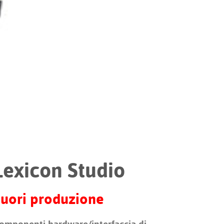
Portuguê
عربي
Ελληνι
עברית
हिन्दी
Bahasa I
Italiano
ខ្មែរ
Lexicon Studio
Polski
Svenska
uori produzione
ภาษาไทย