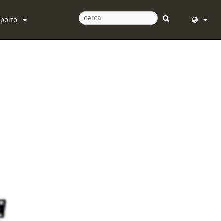
pporto
tattaci
English (
tro di assistenza 24/7
Deutsch
tware
Español
rmware
Français
wnload
Dansk
ranzia
中文
istrazione del prodotto
日本語
istenza
Nederlan
한국어