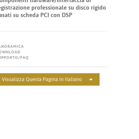
omponenti hardware/interfaccia di
Türkçe
egistrazione professionale su disco rigido
Tiếng Việ
asati su scheda PCI con DSP
Português
ANORAMICA
OWNLOAD
UPPORTO/FAQ
Visualizza Questa Pagina In Italiano