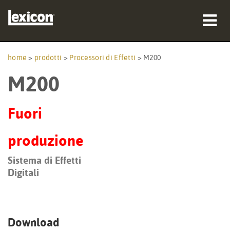
prodotti
home
>
prodotti
>
Processori di Effetti
>
M200
M200
dove acquistare
professionisti
Fuori
Casi di studio
produzione
formazione
Sistema di Effetti
Digitali
supporto
Download
Lingua/Regione