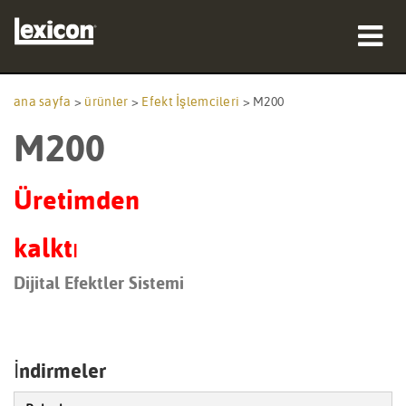
ürünler
ana sayfa
>
ürünler
>
Efekt İşlemcileri
>
M200
M200
nereden satın alınır
profesyoneller
Üretimden
Vaka çalışmaları
kalktı
eğitim
Dijital Efektler Sistemi
destek
İndirmeler
Dil/Bölge