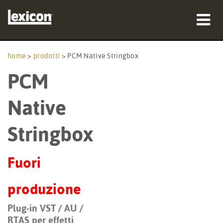
prodotti
home
>
prodotti
>
PCM Native Stringbox
PCM
dove acquistare
professionisti
Native
Casi di studio
Stringbox
formazione
Fuori
supporto
produzione
Plug-in VST / AU /
Lingua/Regione
RTAS per effetti