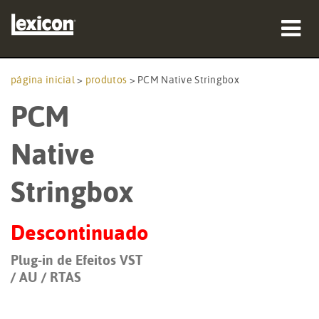
produtos
página inicial
>
produtos
>
PCM Native Stringbox
PCM
onde comprar
profissionais
Native
Casos de estudo
Stringbox
formação
Descontinuado
assistência
Plug-in de Efeitos VST
/ AU / RTAS
Idioma/Região