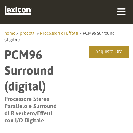
prodotti
home
>
prodotti
>
Processori di Effetti
>
PCM96 Surround
(digital)
dove acquistare
PCM96
Acquista Ora
professionisti
Surround
Casi di studio
(digital)
formazione
Processore Stereo
supporto
Parallelo e Surround
di Riverbero/Effetti
con I/O Digitale
Lingua/Regione