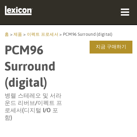
제품
홈
>
제품
>
이펙트 프로세서
>
PCM96 Surround (digital)
PCM96
구매처
지금 구매하기
전문가
Surround
사례 연구
(digital)
교육
병렬 스테레오 및 서라
운드 리버브/이펙트 프
지원
로세서(디지털 I/O 포
함)
언어/지역