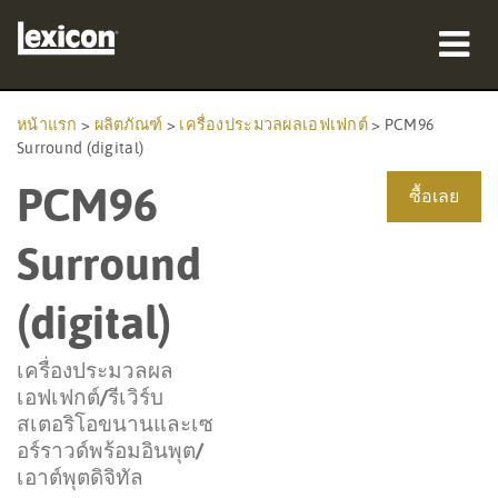
ผลิตภัณฑ์
หน้าแรก
>
ผลิตภัณฑ์
>
เครื่องประมวลผลเอฟเฟกต์
>
PCM96
Surround (digital)
ที่ซื้อสินค้า
PCM96
ซื้อเลย
มืออาชีพ
Surround
กรณีศึกษา
(digital)
การฝึกอบรม
เครื่องประมวลผล
การสนับสนุน
เอฟเฟกต์/รีเวิร์บ
สเตอริโอขนานและเซ
อร์ราวด์พร้อมอินพุต/
เอาต์พุตดิจิทัล
ภาษา/ภูมิภาค