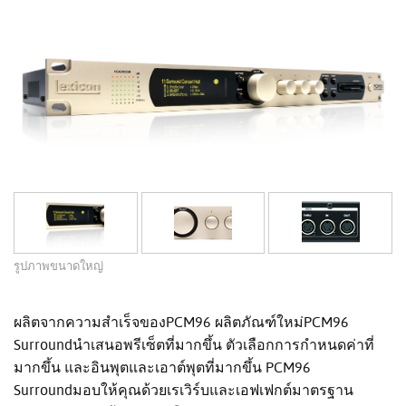
รูปภาพขนาดใหญ่
ผลิตจากความสำเร็จของPCM96 ผลิตภัณฑ์ใหม่PCM96
Surroundนำเสนอพรีเซ็ตที่มากขึ้น ตัวเลือกการกำหนดค่าที่
มากขึ้น และอินพุตและเอาต์พุตที่มากขึ้น PCM96
Surroundมอบให้คุณด้วยเรเวิร์บและเอฟเฟกต์มาตรฐาน