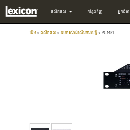
ផលិតផល
កន្លែងទិញ
អ្នកជំន
PluginូS
PCM Total Bundle
ដើម
>
ផលិតផល
>
ឧបករណ៍ដំណើរការលទ្ធិ
>
PCM81
ឧបករណ៍ដំណើរការលទ្ធិ
PCM Native Reverb Plu
PCM92
ရုပ်ပုံ​ស館
PCM Native Effects Plu
PCM96
QLI-32
ផលិតផលដែលបានបញ្ឈប់
LXP Native Reverb Plug
PCM96 Surround
BOB-32
MPX Native Reverb
PCM96 Surround (digita