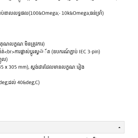
រាប់ឌាលលទ្ធផល(100&Omega;- 10k&Omega;ធន់ទ្រាំ)
ុណលក្ខណៈមិនត្រូវការ)
<br>ការផ្លាស់ប្តូរស្វయ័ត (ឧបករណ៍ភ្ជាប់ IEC 3-pin)
ចូល)
 45 x 305 mm), ស្តង់ដារដែលមានលក្ខណៈរៀង
deg;ដល់ 40&deg;C)