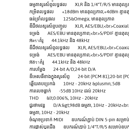
ធម្មតាសូរស័ព្ទលទ្ធផល XLR និង 1/4"T/R/S មានតុល្យ
កម្រិតលទ្ធផល +18dBm មានតុល្យភាព;+4dBm គ្មានត
ធន់ទ្រាំលទ្ធផល 125&Omega; មានតុល្យភាព
ឌីជីថលសូរស័ព្ទបញ្ចូល XLR, AES/EBU;<br>Coaxial
ទម្រង់ AES/EBU មានតុល្យភាព;<br>S/PDIF គ្មានតុល
អัตราគំរូ 44.1kHz និង 48kHz
ឌីជីថលសូរស័ព្ទលទ្ធផល XLR, AES/EBU;<br>Coaxia
ទម្រង់ AES/EBU មានតុល្យភាព;<br>S/PDIF គ្មានតុល
អัតราគំរូ 44.1kHz និង 48kHz
ការបម្លែង 24-bit A/D;24-bit D/A
ឌីអេសផីខាងក្នុងសូរស័ព្ទ 24-bit (PCM 81);20-bit (
ឆ្លើយតបប្រេកង់ 10Hz - 20kHz &plusmn;.5dB
ការលេចធ្លាក់ -55dB 10Hz ដល់ 20kHz
THD &lt;0.006%, 10Hz - 20kHz
ជួរថាមវន្ត D/A:&gt;98dB ធម្មតា, 10Hz - 20kHz<b
ធម្មតា, 10Hz - 20kHz
ចំណុចប្រទាក់ MIDI ឧបករណ៍ភ្ជាប់ DIN 5-pin សម្រាប
ការផ្លាស់ប្តូរជើង ឧបករណ៍ភ្ជាប់ 1/4"T/R/S សម្រាប់ឧបករណ