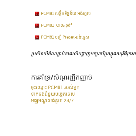
PCM81 សន្លឹកទិន្នន័យ-អង់គ្លេស
PCM81_QRG.pdf
PCM81 បញ្ជី Preset-អង់គ្លេស
ប្រសិនបើតំណភ្ជាប់ខាងលើបង្ហាញអក្សរចម្លែកក្នុងកម្មវិធីរុករ
ការគាំទ្រ/សំណួរញឹកញាប់
ចុះឈ្មោះ PCM81 របស់អ្នក
ទាក់ទងជំនួយបច្ចេកទេស
មជ្ឈមណ្ឌលជំនួយ 24/7