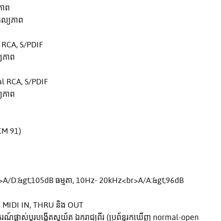
ភាព
ុល្យភាព
 RCA, S/PDIF
្យភាព
l RCA, S/PDIF
្យភាព
PCM 91)
r>A/D:&gt;105dB ធម្មតា, 10Hz- 20kHz<br>A/A:&gt;96dB
់ MIDI IN, THRU និង OUT
៍ផ្លាស់ប្តូរបង្កើតស្វយ័ត ឯករាជ្យពីរ (ប្រព័ន្ធរកឃើញ normal-open