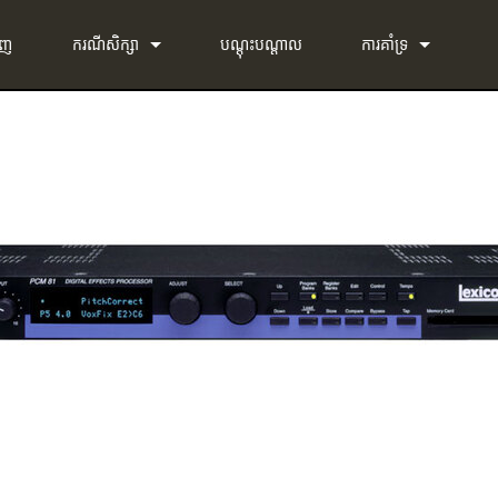
ាញ
ករណីសិក្សា
បណ្ដុះបណ្ដាល
ការគាំទ្រ
ព័ត៌មាន
ទាក់ទងយើង
g-in Bundle
មជ្ឈមណ្ឌលជំនួយ 24/7
g-in Bundle
កម្មវិធី
-in Bundle
ហ្វឺមវែរ
l)
ការទាញយក
ការធានា
ការចុះឈ្មោះផលិតផល
សេវាកម្ម