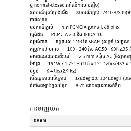
ឬ normal-closed នៅលើការចាប់ផ្តើម)
ឧបករណ៍គ្រប់គ្រងជើង ឧបករណ៍ភ្ជាប់ 1/4"T/R/S សម្
កាតឈានុ
ឧបករណ៍ភ្ជាប់ កាត PCMCIA ប្រភេទ I, 68 pins
ស្តង់ដារ PCMCIA 2.0 និង JEIDA 4.0
ទម្រង់កាត រហូតដល់ 1MB នៃ SRAM (សម្រាំងលក្ខណៈគ
តម្រូវការថាមពល 100 - 240 វ៉ុល AC;50 - 60Hz;35 វ៉ាត់
ថាមពលរាងឆាយពីរយៅ 2.5 mm 9 វ៉ុល AC (មិនរួមបញ្
វិមាត្រ 19" W x 1.75" H (1U) x 12" D<br>(483 x
ទម្ងន់ 6.4 lbs.(2.9 kg)
សីតុណ្ហភាពលើក្រោម 32&deg;ដល់ 104&deg;F (0&
ទំនាំងតម្បាប់ខ្ពស់បំផុត 95% ដោយគ្មានការងក់ទឹក
ការទាញយក
ឯកសារ