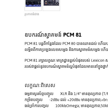
រូបភាពធំជាង
ឧបករណ៍ស្វាគមន៍ PCM 81
PCM 81 បន្តពីកន្លែងដែល PCM 80 បានឈានដល់ ហើយបន្ថ
លម្អិតពីកាតប្រឡងលេខសម្លេង និងការស្វាគមន៍សម្លេង ហ
PCM 81 រក្សាលក្ខណៈមាត្រដ្ឋានខ្ពស់បំផុតរបស់ Lexico
របស់វាផ្តល់នូវឧបករណ៍ស្វាគមន៍ល្អបំផុតដែលមាននៅក្នុងថ្នាក់តម
លក្ខណៈពិសេស
ធម្មតាសូរស័ព្ទបញ្ចូល XLR និង 1/4" មានតុល្យភាព (T/
កម្រិតបញ្ចូល -2dBu ដល់ +20dBu មានតុល្យភាព;<br>
ធន់ទ្រាំការបញ្ចូល 100k&Omega; មានតុល្យភាព;50k&