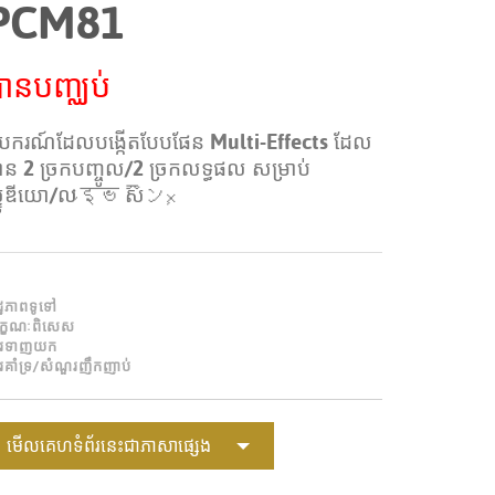
PCM81
Portuguê
عربي
ានបញ្ឈប់
Ελληνι
បករណ៍ដែលបង្កើតបែបផែន Multi-Effects ដែល
עברית
ាន 2 ច្រកបញ្ចូល/2 ច្រកលទ្ធផល សម្រាប់
हिन्दी
្ទូឌីយោ/ល​ાइভ​ ​សౌンჯ
Bahasa I
Italiano
ដ្ឋភាពទូទៅ
ខ្មែរ
ក្ខណៈពិសេស
ារទាញយក
រគាំទ្រ/សំណួរញឹកញាប់
Polski
Svenska
មើលគេហទំព័រនេះជាភាសាផ្សេង
ภาษาไทย