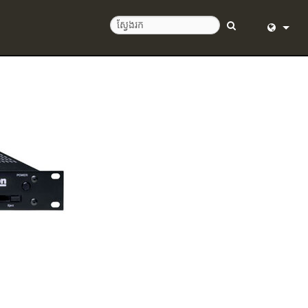
English (
Deutsch
Español
Français
Dansk
中文
日本語
Nederlan
한국어