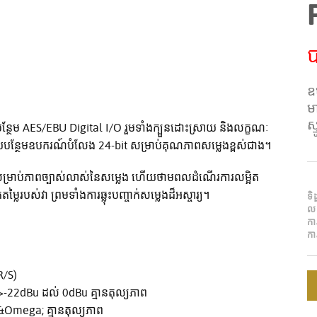
ប
ឧ
ម
ស
ែម AES/EBU Digital I/O រួមទាំងក្បួនដោះស្រាយ និងលក្ខណៈ
ើយបន្ថែមឧបករណ៍បំលែង 24-bit សម្រាប់គុណភាពសម្លេងខ្ពស់ជាង។
n សម្រាប់ភាពច្បាស់លាស់នៃសម្លេង ហើយថាមពលដំណើរការលម្អិត
្លៃរបស់វា ព្រមទាំងការឆ្លុះបញ្ចាក់សម្លេងដ៏អស្ចារ្យ។
ទិ
ល
ក
កា
R/S)
-22dBu ដល់ 0dBu គ្មានតុល្យភាព
Omega; គ្មានតុល្យភាព