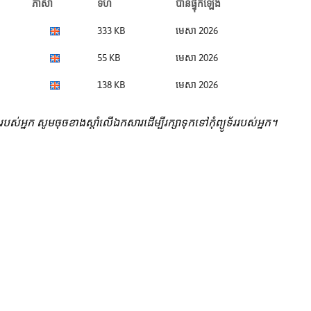
ភាសា
ទំហំ
បានផ្ទុកឡើង
333 KB
មេសា 2026
55 KB
មេសា 2026
138 KB
មេសា 2026
ករបស់អ្នក សូមចុចខាងស្តាំលើឯកសារដើម្បីរក្សាទុកទៅកុំព្យូទ័ររបស់អ្នក។