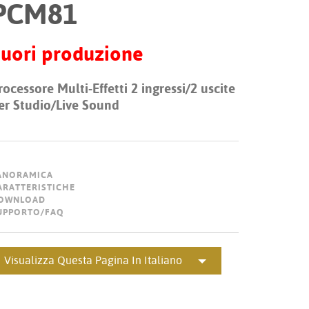
PCM81
Portuguê
عربي
uori produzione
Ελληνι
rocessore Multi-Effetti 2 ingressi/2 uscite
עברית
er Studio/Live Sound
हिन्दी
Bahasa I
Italiano
ANORAMICA
ARATTERISTICHE
OWNLOAD
ខ្មែរ
UPPORTO/FAQ
Polski
Svenska
Visualizza Questa Pagina In Italiano
ภาษาไทย