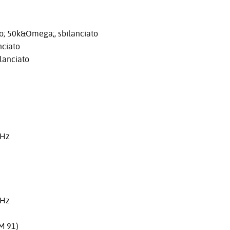
 50k&Omega;, sbilanciato
nciato
lanciato
kHz
kHz
M 91)