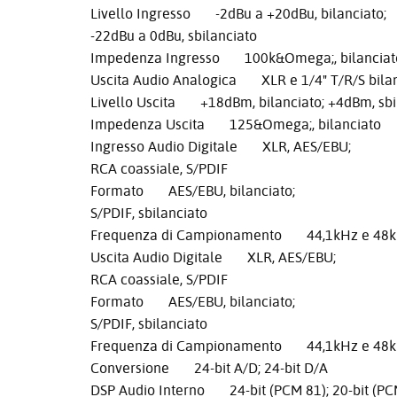
Livello Ingresso -2dBu a +20dBu, bilanciato;
-22dBu a 0dBu, sbilanciato
Impedenza Ingresso 100k&Omega;, bilanciato;
Uscita Audio Analogica XLR e 1/4" T/R/S bila
Livello Uscita +18dBm, bilanciato; +4dBm, sbi
Impedenza Uscita 125&Omega;, bilanciato
Ingresso Audio Digitale XLR, AES/EBU;
RCA coassiale, S/PDIF
Formato AES/EBU, bilanciato;
S/PDIF, sbilanciato
Frequenza di Campionamento 44,1kHz e 48
Uscita Audio Digitale XLR, AES/EBU;
RCA coassiale, S/PDIF
Formato AES/EBU, bilanciato;
S/PDIF, sbilanciato
Frequenza di Campionamento 44,1kHz e 48
Conversione 24-bit A/D; 24-bit D/A
DSP Audio Interno 24-bit (PCM 81); 20-bit (PC