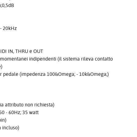
;0,5dB
- 20kHz
MIDI IN, THRU e OUT
omentanei indipendenti (il sistema rileva contatto
e)
er pedale (impedenza 100&Omega; - 10k&Omega;)
ttributo non richiesta)
50 - 60Hz; 35 watt
in)
incluso)