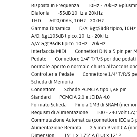
Risposta in Frequenza 10Hz - 20kHz &plusmn
Diafonia -55dB 10Hz a 20kHz
THD &lt;0,006%, 10Hz - 20kHz
Gamma Dinamica D/A: &gt;98dB tipico, 10Hz 
A/D: &gt;105dB tipico, 10Hz - 20kHz
A/A: &gt;96dB tipico, 10Hz - 20kHz
Interfaccia MIDI Connettori DIN a 5 pin per 
Pedale Connettore 1/4" T/R/S per due pedali m
normale-aperto o normale-chiuso all'accension
Controller a Pedale Connettore 1/4" T/R/S p
Scheda di Memoria
Connettore Schede PCMCIA tipo I, 68 pin
Standard PCMCIA 2.0 e JEIDA 4.0
Formato Scheda Fino a 1MB di SRAM (memoria a
Requisiti di Alimentazione 100 - 240 volt CA; 
Commutazione Automatica (connettore IEC a 3 p
Alimentazione Remota 2,5 mm 9 volt CA (non 
Dimensioni 19" L x 1,75" A (1U) x 12" P