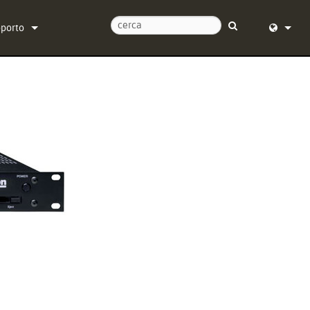
pporto
tattaci
English (
tro di assistenza 24/7
Deutsch
tware
Español
rmware
Français
wnload
Dansk
ranzia
中文
istrazione del prodotto
日本語
istenza
Nederlan
한국어