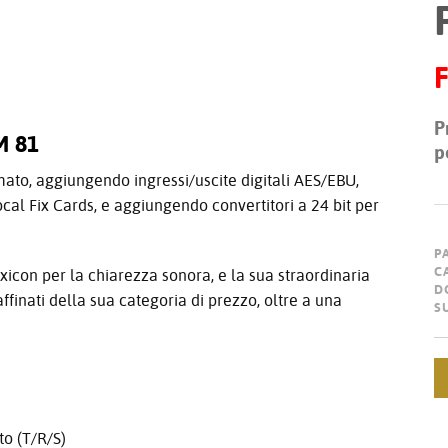
F
P
M 81
p
ato, aggiungendo ingressi/uscite digitali AES/EBU,
cal Fix Cards, e aggiungendo convertitori a 24 bit per
P
C
xicon per la chiarezza sonora, e la sua straordinaria
D
ffinati della sua categoria di prezzo, oltre a una
S
o (T/R/S)