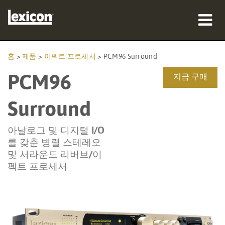
제품
홈
>
제품
>
이펙트 프로세서
>
PCM96 Surround
PCM96
구매처
지금 구매
전문가
Surround
사례 연구
아날로그 및 디지털 I/O
를 갖춘 병렬 스테레오
교육
및 서라운드 리버브/이
펙트 프로세서
지원
언어/지역