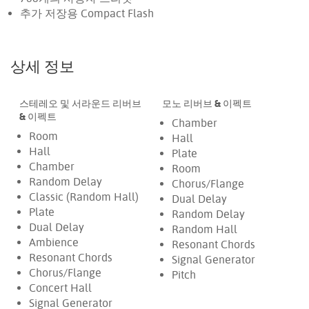
추가 저장용 Compact Flash
상세 정보
스테레오 및 서라운드 리버브
모노 리버브 & 이펙트
& 이펙트
Chamber
Room
Hall
Hall
Plate
Chamber
Room
Random Delay
Chorus/Flange
Classic (Random Hall)
Dual Delay
Plate
Random Delay
Dual Delay
Random Hall
Ambience
Resonant Chords
Resonant Chords
Signal Generator
Chorus/Flange
Pitch
Concert Hall
Signal Generator