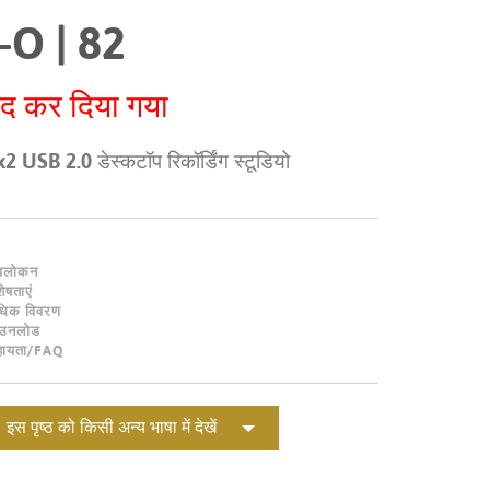
Portuguê
I-O | 82
عربي
ंद कर दिया गया
Ελληνι
עברית
2 USB 2.0 डेस्कटॉप रिकॉर्डिंग स्टूडियो
हिन्दी
Bahasa I
वलोकन
Italiano
शेषताएं
िक विवरण
ខ្មែរ
ाउनलोड
हायता/FAQ
Polski
Svenska
इस पृष्ठ को किसी अन्य भाषा में देखें
ภาษาไทย