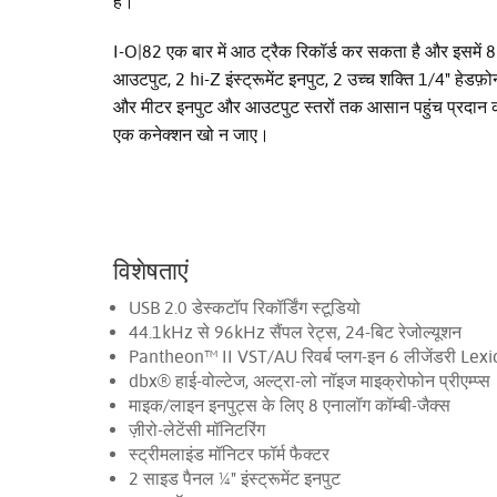
हैं।
I-O|82 एक बार में आठ ट्रैक रिकॉर्ड कर सकता है और इसमें
आउटपुट, 2 hi-Z इंस्ट्रूमेंट इनपुट, 2 उच्च शक्ति 1/4" हे
और मीटर इनपुट और आउटपुट स्तरों तक आसान पहुंच प्रदान करते ह
एक कनेक्शन खो न जाए।
विशेषताएं
USB 2.0 डेस्कटॉप रिकॉर्डिंग स्टूडियो
44.1kHz से 96kHz सैंपल रेट्स, 24-बिट रेजोल्यूशन
Pantheon™ II VST/AU रिवर्ब प्लग-इन 6 लीजेंडरी Lexico
dbx® हाई-वोल्टेज, अल्ट्रा-लो नॉइज माइक्रोफोन प्रीएम्प्स
माइक/लाइन इनपुट्स के लिए 8 एनालॉग कॉम्बी-जैक्स
ज़ीरो-लेटेंसी मॉनिटरिंग
स्ट्रीमलाइंड मॉनिटर फॉर्म फैक्टर
2 साइड पैनल ¼" इंस्ट्रूमेंट इनपुट