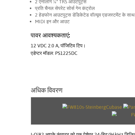
2 एनालॉग ¼" TRS आउटपुट्स
प्रति चैनल सेपरेट सोर्स गेन कंट्रोल
2 हेडफोन आउटपुट्स डेडिकेटेड वॉल्यूम एडजस्टमेंट के साथ
MIDI इन और आउट
पावर आवश्यकताएं:
12 VDC 2.0 A, पॉजिटिव टिप।
एडेप्टर मॉडल: PS1225DC
अधिक विवरण
I-O|82 आपके कंप्यूटर को एक पेशेवर 24-बिट/96kHz डिजिटल 