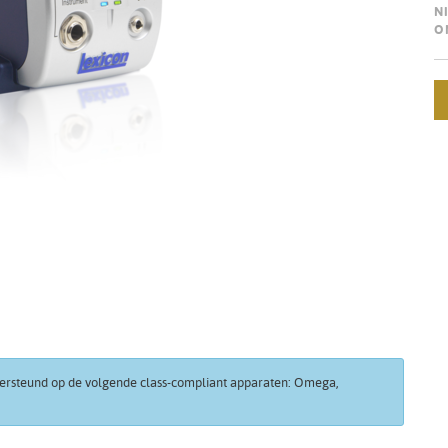
N
O
ersteund op de volgende class-compliant apparaten: Omega,