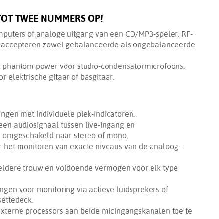
 TOT TWEE NUMMERS OP!
mputers of analoge uitgang van een CD/MP3-speler. RF-
n accepteren zowel gebalanceerde als ongebalanceerde
 phantom power voor studio-condensatormicrofoons.
 elektrische gitaar of basgitaar.
ingen met individuele piek-indicatoren.
een audiosignaal tussen live-ingang en
 omgeschakeld naar stereo of mono.
r het monitoren van exacte niveaus van de analoog-
-heldere trouw en voldoende vermogen voor elk type
ngen voor monitoring via actieve luidsprekers of
ettedeck.
e externe processors aan beide micingangskanalen toe te