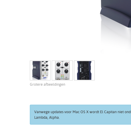
Grotere afbeeldingen
Vanwege updates voor Mac OS X wordt El Capitan niet ond
Lambda, Alpha.