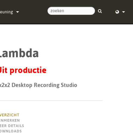
teuning
ontact met ons op
English (
ulpcentrum
Deutsch
Lambda
re
Español
re
Français
it productie
ads
Dansk
x2x2 Desktop Recording Studio
ie
中文
registratie
日本語
Nederla
VERZICHT
ENMERKEN
한국어
EER DETAILS
OWNLOADS