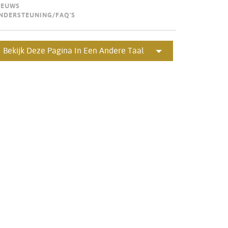
IEUWS
Portuguê
NDERSTEUNING/FAQ'S
عربي
Ελληνι
Bekijk Deze Pagina In Een Andere Taal
עברית
हिन्दी
Bahasa I
Italiano
ខ្មែរ
Polski
Svenska
ภาษาไทย