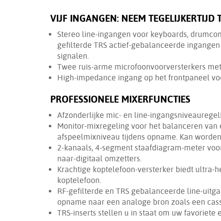
VIJF INGANGEN: NEEM TEGELIJKERTIJD
Stereo line-ingangen voor keyboards, drumco
gefilterde TRS actief-gebalanceerde ingange
signalen.
Twee ruis-arme microfoonvoorversterkers met
High-impedance ingang op het frontpaneel voor
PROFESSIONELE MIXERFUNCTIES
Afzonderlijke mic- en line-ingangsniveauregel
Monitor-mixregeling voor het balanceren van 
afspeelmixniveau tijdens opname. Kan worden
2-kanaals, 4-segment staafdiagram-meter voo
naar-digitaal omzetters.
Krachtige koptelefoon-versterker biedt ultra
koptelefoon.
RF-gefilterde en TRS gebalanceerde line-uitga
opname naar een analoge bron zoals een cass
TRS-inserts stellen u in staat om uw favoriet