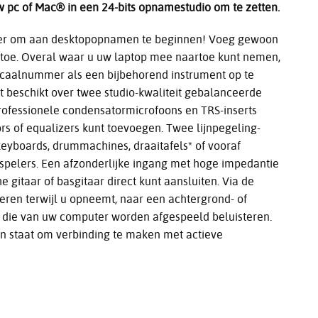
 pc of Mac® in een 24-bits opnamestudio om te zetten.
ier om aan desktopopnamen te beginnen! Voeg gewoon
 toe. Overal waar u uw laptop mee naartoe kunt nemen,
vocaalnummer als een bijbehorend instrument op te
 beschikt over twee studio-kwaliteit gebalanceerde
ofessionele condensatormicrofoons en TRS-inserts
 of equalizers kunt toevoegen. Twee lijnpegeling-
keyboards, drummachines, draaitafels* of vooraf
pelers. Een afzonderlijke ingang met hoge impedantie
e gitaar of basgitaar direct kunt aansluiten. Via de
teren terwijl u opneemt, naar een achtergrond- of
 die van uw computer worden afgespeeld beluisteren.
in staat om verbinding te maken met actieve