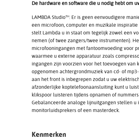
De hardware en software die u nodig hebt om uw
LAMBDA Studio™. Er is geen eenvoudigere man
een microfoon, computer en muzikale inspiratie
stelt Lambda u in staat om tegelijk zowel een 
nemen (of twee zangers/twee instrumenten). Het
microfooningangen met fantoomvoeding voor pr
waarmee u externe apparatuur zoals compressors
ingangen zijn voorzien voor het toevoegen van 
opgenomen achtergrondmuziek van cd- of mp3-s
aan het front is inbegrepen zodat u uw elektrisch
afzonderlijke koptelefoonaansluiting kunt u luis
klikspoor luisteren tijdens opnamen of nummers
Gebalanceerde analoge lijnuitgangen stellen u 
monitorluidsprekers of een masterdeck.
Kenmerken