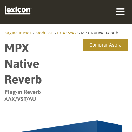
produtos
página inicial
>
produtos
>
Extensões
>
MPX Native Reverb
MPX
onde comprar
Comprar Agora
profissionais
Native
Casos de estudo
Reverb
formação
Plug-in Reverb
AAX/VST/AU
assistência
Idioma/Região