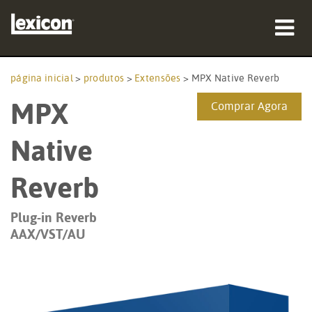
produtos
página inicial
>
produtos
>
Extensões
>
MPX Native Reverb
MPX
onde comprar
Comprar Agora
profissionais
Native
Casos de estudo
Reverb
formação
Plug-in Reverb
AAX/VST/AU
assistência
Idioma/Região