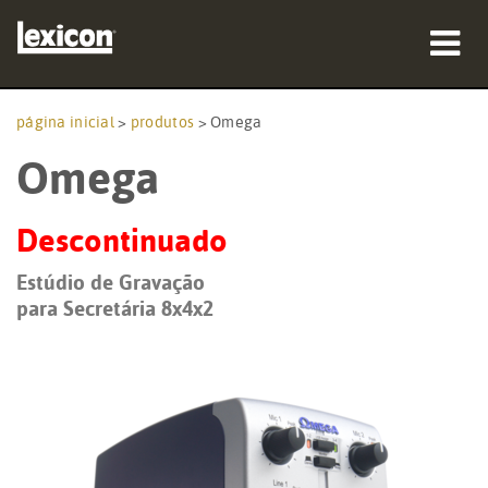
produtos
página inicial
>
produtos
>
Omega
Omega
onde comprar
profissionais
Descontinuado
Casos de estudo
Estúdio de Gravação
para Secretária 8x4x2
formação
assistência
Idioma/Região