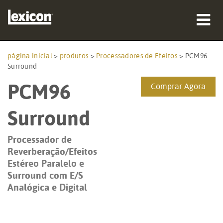
produtos
página inicial
>
produtos
>
Processadores de Efeitos
>
PCM96
Surround
onde comprar
PCM96
Comprar Agora
profissionais
Surround
Casos de estudo
Processador de
formação
Reverberação/Efeitos
Estéreo Paralelo e
assistência
Surround com E/S
Analógica e Digital
Idioma/Região