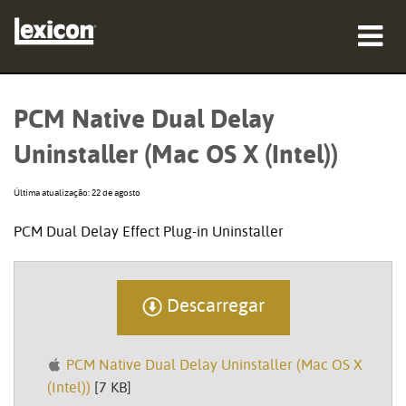
produtos
PCM Native Dual Delay
onde comprar
Uninstaller (Mac OS X (Intel))
profissionais
Última atualização: 22 de agosto
Casos de estudo
PCM Dual Delay Effect Plug-in Uninstaller
formação
assistência
Descarregar
PCM Native Dual Delay Uninstaller (Mac OS X
(Intel))
[7 KB]
Idioma/Região