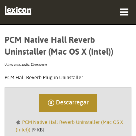
produtos
PCM Native Hall Reverb
onde comprar
Uninstaller (Mac OS X (Intel))
profissionais
Última atualização: 22 de agosto
Casos de estudo
PCM Hall Reverb Plug-in Uninstaller
formação
assistência
Descarregar
PCM Native Hall Reverb Uninstaller (Mac OS X
(Intel))
[9 KB]
Idioma/Região