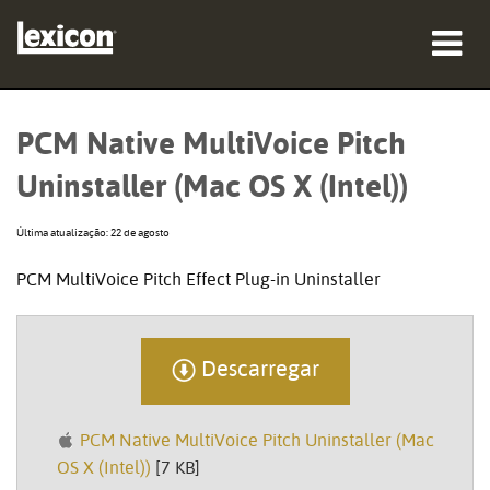
produtos
PCM Native MultiVoice Pitch
onde comprar
Uninstaller (Mac OS X (Intel))
profissionais
Última atualização: 22 de agosto
Casos de estudo
PCM MultiVoice Pitch Effect Plug-in Uninstaller
formação
assistência
Descarregar
PCM Native MultiVoice Pitch Uninstaller (Mac
OS X (Intel))
[7 KB]
Idioma/Região