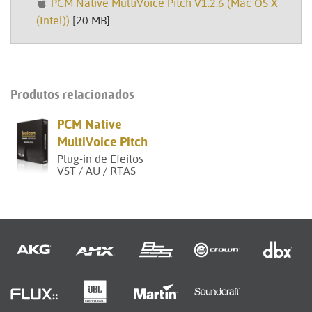
PCM Native MultiVoice Pitch V1.2.6 (Mac OS X
(Intel))
[20 MB]
Produtos relacionados
PCM Native
MultiVoice Pitch
Plug-in de Efeitos
VST / AU / RTAS