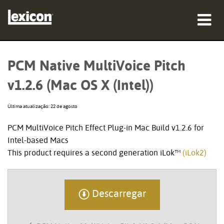
produtos
PCM Native MultiVoice Pitch
onde comprar
v1.2.6 (Mac OS X (Intel))
profissionais
Última atualização: 22 de agosto
Casos de estudo
PCM MultiVoice Pitch Effect Plug-in Mac Build v1.2.6 for
Intel-based Macs
formação
This product requires a second generation iLok™
(iLok2)
assistência
Descarregar
Idioma/Região