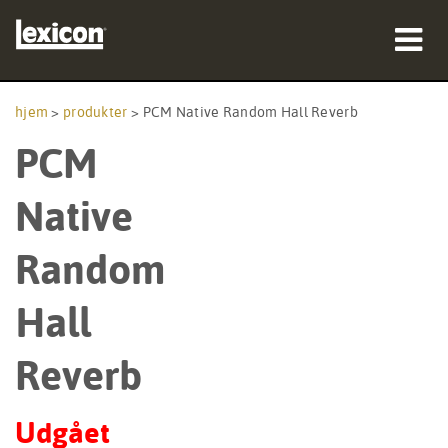
produkter
hjem
>
produkter
>
PCM Native Random Hall Reverb
PCM
hvor man kan købe
professionelle
Native
Case studies
Random
træning
Hall
support
Reverb
Udgået
Sprog/Region