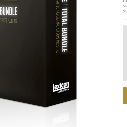
D
S
S