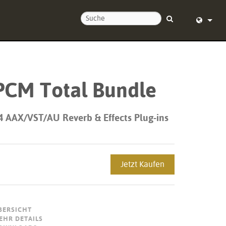
ie uns
English (
nd um die Uhr
Deutsch
PCM Total Bundle
Español
Français
4 AAX/VST/AU Reverb & Effects Plug-ins
Dansk
中文
Jetzt Kaufen
ierung
日本語
Nederlan
BERSICHT
한국어
EHR DETAILS