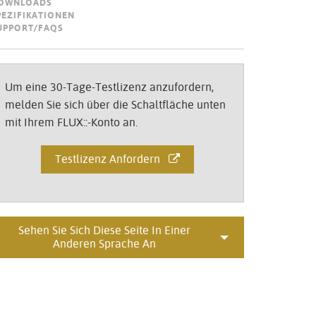
OWNLOADS
Portuguê
PEZIFIKATIONEN
UPPORT/FAQS
عربي
Ελληνι
Um eine 30-Tage-Testlizenz anzufordern,
עברית
melden Sie sich über die Schaltfläche unten
mit Ihrem FLUX::-Konto an.
हिन्दी
Bahasa I
Testlizenz Anfordern
Italiano
ខ្មែរ
Sehen Sie Sich Diese Seite In Einer
Polski
Anderen Sprache An
Svenska
ภาษาไทย