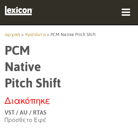
προϊόντα
αρχική
>
προϊόντα
>
PCM Native Pitch Shift
PCM
πού να αγοράσετε
επαγγελματίες
Native
Μελέτες περίπτωσης
Pitch Shift
εκπαίδευση
Διακόπηκε
υποστήριξη
VST / AU / RTAS
Πρόσθετο Εφέ
Γλώσσα/Περιοχή