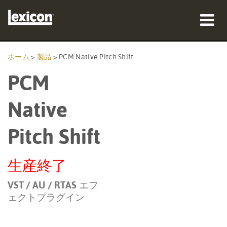
製品
ホーム
>
製品
>
PCM Native Pitch Shift
PCM
購入先
プロフェッショナル
Native
導入事例
Pitch Shift
トレーニング
生産終了
サポート
VST / AU / RTAS エフ
ェクトプラグイン
言語/地域