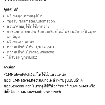
คุณสมบัติ
พรีเซตคุณภาพสตูดิโอ
รองรับParameterAutomation
ส่วนติดต่อผู้ใช้ที่ใช้งานง่าย
การแสดงผลสเปกตรัมแบบเรียลไทม์ พร้อมมิเตอร์อินพุต/
เอาต์พุต
พรีเซตแบบพกพา
ความเข้ากันได้VST/RTAS/AU
ความเข้ากันได้Mac/Windows
ได้รับอนุญาตiLok2
ตัวเลือก
PCMNativePitchยังมีให้ใช้เป็นส่วนหนึ่ง
ของPCMNativeEffectsBundle สำหรับรูปแบบอื่นๆ
ของLexiconPitch โปรดดูที่ซีรีส์ฮาร์ดแวร์PCMและMXหรือ
ปลั๊กอิน PCMNativeMultiVoicePitch