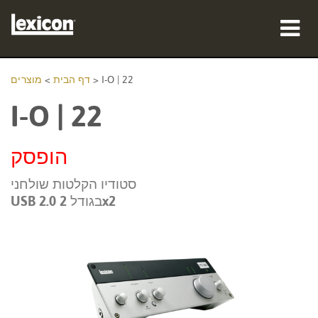
מוצרים
I-O | 22
>
דף הבית
>
מוצרים
I-O | 22
היכן לקנות
אנשי מקצוע
הופסק
מקרי בוחן
סטודיו הקלטות שולחני
USB 2.0 בגודל 2x2
הדרכה
תמיכה
שפה/אזור