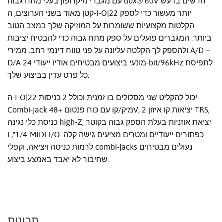
עם מגברי מיקרופון בעלי מתח גבוה dbx® 60V חדשים ברעש
קטן מאוד בשני הערוצים, ה-I-O|22 יותר מעשור כדי לספק
הקלטות מקצועיות ששומרות על המוזיקה שלך במצב הטוב
ביותר. המגברים פועלים על ספק מתח גבוה כדי להבטיח יציבות
ולהספק לך הקלטה עליונה על פני טווח דינמי רחב. ממירי A/D –
D/A מונעי ביצועים מבטיחים אודיו ייעודי 24-bit/96kHz לתפיסת
כל פרט עדין בביצוע שלך.
ה-I-O|22 יכול להקליט שני מסלולים בו זמנית וכולל 2 כניסות
Combi-jack מיק/קו עם כוח פנטום +48V, 2 יציאות קו איזון TRS,
כניסת כלי נגינה high-Z, יציאת אוזניות בעלת הספק גבוה בקוטר
1/4", ו-MIDI I/O. כפתורים ייעודיים ומטרים מציעים גישה קלה
לרמות כניסה ויציאה, וקפלי combi-jacks נעולים מבטיחים
שחיבור לא יאבד באמצע ביצוע.
תכונות