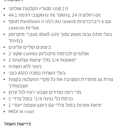
סטודיו הקלטות שולחני USB 2.0
קצבי דגימה 44.1kHz עד 96kHz, רזולוציה 24-bit
תוסף Pantheon II VST/AU reverb עם 6 ריברברציות
Lexicon אגדיות
מגברי מיקרופון dbx® 60V בעלי מתח גבוה וזעזוע נמוך
במיוחד
ביצועים קוליים עליונים
2 שקעי combo אנלוגיים לכניסות מיק/לינק
2 יציאות אנלוגיות TRS מאוזנות 1/4"
ניטור ללא השהיה
כונני ASIO בעלי השהיה נמוכה
צורת צג מהודרת המציבה את כל פקדי ההקלטה בקצות
אצבעותיך
מדי רמה נפרדים וקובעי רווח לכל ערוץ
1 כניסת כלי נגינה 1/4" בפנל צדדי
1 יציאת אוזניות בפנל צדדי עם כיוונון עוצמה ייעודי
MIDI in ו-out
דרישות חשמל: