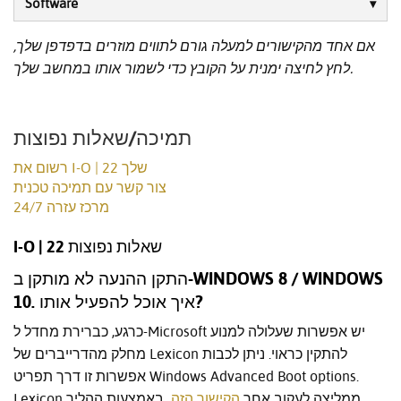
Software
אם אחד מהקישורים למעלה גורם לתווים מוזרים בדפדפן שלך,
לחץ לחיצה ימנית על הקובץ כדי לשמור אותו במחשב שלך.
תמיכה/שאלות נפוצות
רשום את I-O | 22 שלך
צור קשר עם תמיכה טכנית
מרכז עזרה 24/7
I-O | 22 שאלות נפוצות
התקן ההנעה לא מותקן ב-WINDOWS 8 / WINDOWS
10. איך אוכל להפעיל אותו?
כרגע, כברירת מחדל ל-Microsoft יש אפשרות שעלולה למנוע
מחלק מהדרייברים של Lexicon להתקין כראוי. ניתן לכבות
אפשרות זו דרך תפריט Windows Advanced Boot options.
Lexicon ממליצה לעקוב אחר
הקישור הזה
באמצעות ההליך