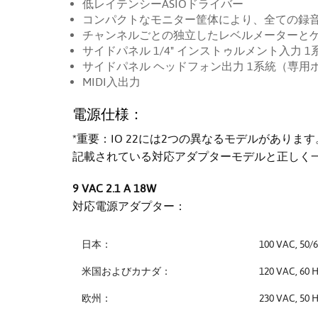
低レイテンシーASIOドライバー
コンパクトなモニター筐体により、全ての録
チャンネルごとの独立したレベルメーターと
サイドパネル 1/4" インストゥルメント入力 1
サイドパネル ヘッドフォン出力 1系統（専用
MIDI入出力
電源仕様：
*重要：IO 22には2つの異なるモデルがありま
記載されている対応アダプターモデルと正しく
9 VAC 2.1 A 18W
対応電源アダプター：
日本：
100 VAC, 50/
米国およびカナダ：
120 VAC, 60 
欧州：
230 VAC, 50 