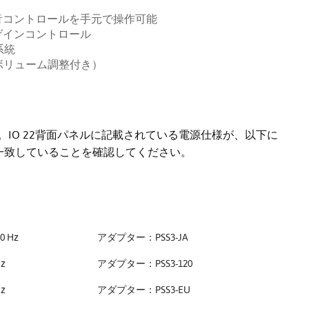
音コントロールを手元で操作可能
ゲインコントロール
系統
ボリューム調整付き）
す。IO 22背面パネルに記載されている電源仕様が、以下に
一致していることを確認してください。
60 Hz
アダプター：PSS3-JA
Hz
アダプター：PSS3-120
Hz
アダプター：PSS3-EU