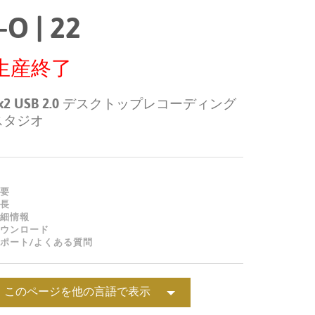
Portuguê
I-O | 22
عربي
生産終了
Ελληνι
עברית
x2 USB 2.0 デスクトップレコーディング
スタジオ
हिन्दी
Bahasa I
Italiano
要
長
ខ្មែរ
細情報
ウンロード
Polski
ポート/よくある質問
Svenska
ภาษาไทย
このページを他の言語で表示