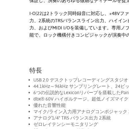
保証し、演奏のあらゆる微細なディテールを捉
I-O|22は2トラック同時録音に対応し、+48
力、2系統のTRSバランスライン出力、ハイイン
力、およびMIDI I/Oを装備しています。専
能で、ロック機構付きコンビジャックが演奏中
特長
USB 2.0 デスクトップレコーディングスタジオ
44.1kHz～96kHz サンプリングレート、24
6つの伝説的なLexiconリバーブを搭載したPanth
dbx® 60V ハイボルテージ、超低ノイズマイ
優れた音響性能
マイク/ライン入力用アナログコンボジャック 
アナログ1/4" TRS バランス出力 2系統
ゼロレイテンシーモニタリング