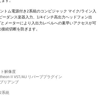
えます。
Vファントム電源付き2系統のコンビジャック マイク/ライン入
ピーダンス楽器入力、1/4インチ高出力ヘッドフォン出
用ノブとメーターにより入出力レベルへの素早いアクセスが可
の接続切断を防ぎます。
ビット解像度
eon II VST/AU リバーブプラグイン
クプリアンプ
2系統