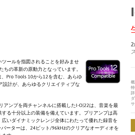
2
いツールを指図されることを好みませ
が私たちの革新の原動力となっています。
esは、Pro Tools 10から12を含む、あらゆ
概
ア設計が、あらゆるクリエイティブな
特
。
詳
ダ
サ
プリアンプを両チャンネルに搭載したI-O|22は、音楽を最
供する十分以上の装備を備えています。プリアンプは高
、広いダイナミックレンジ全体にわたって優れた録音を
ンバーターは、24ビット/96kHzのクリアなオーディオを