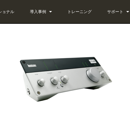
ショナル
導入事例
トレーニング
サポート
ニュース
お問い合わ
 Bundle
いつでもヘ
 Bundle
ソフトウェ
Bundle
ファームウ
ダウンロー
保証
製品登録
サービス