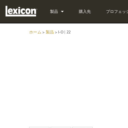
製品
購入先
プロフェッ
プラグイン
PCM Total Bundle
ホーム
>
製品
>
I-O | 22
エフェクトプロセッサー
PCM Native Reverb Plug-in
PCM92
シネマ
PCM Native Effects Plug-in
PCM96
QLI-32
生産終了製品
LXP Native Reverb Plug-in 
PCM96 Surround
BOB-32
MPX Native Reverb
PCM96 Surround (digital)