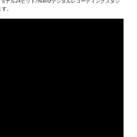
ショナル24ビット/96kHzデジタルレコーディングスタジ
ます。