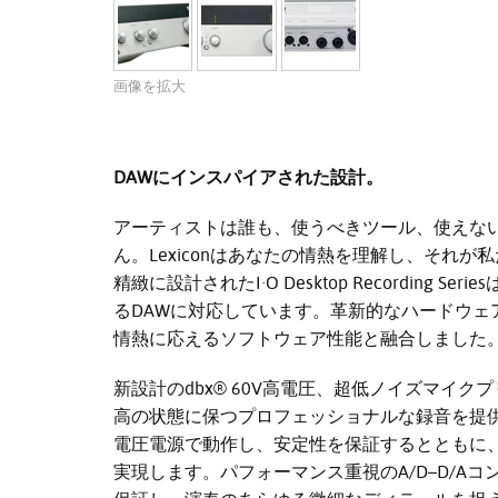
画像を拡大
DAWにインスパイアされた設計。
アーティストは誰も、使うべきツール、使えな
ん。Lexiconはあなたの情熱を理解し、それ
精緻に設計されたI·O Desktop Recording Seri
るDAWに対応しています。革新的なハードウェ
情熱に応えるソフトウェア性能と融合しました
新設計のdbx® 60V高電圧、超低ノイズマイク
高の状態に保つプロフェッショナルな録音を提
電圧電源で動作し、安定性を保証するとともに
実現します。パフォーマンス重視のA/D–D/Aコ