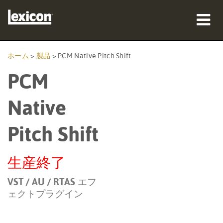
製品
ホーム
>
製品
>
PCM Native Pitch Shift
PCM
購入先
プロフェッショナル
Native
導入事例
Pitch Shift
トレーニング
生産終了
サポート
VST / AU / RTAS エフ
ェクトプラグイン
言語/地域