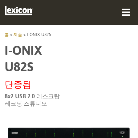
제품
홈
>
제품
>
I-ONIX U82S
I-ONIX
구매처
전문가
U82S
사례 연구
단종됨
교육
8x2 USB 2.0 데스크탑
레코딩 스튜디오
지원
언어/지역