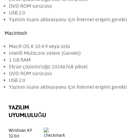
DVD-ROM sürücüsü
USB 2.0
Yazılım lisans aktivasyonu için İnternet erişimi gerekli
Macintosh
Mac® OS X 10.4.9 veya üstü
Intel® Multicore sistem (Gerekli)
1 GB RAM
Ekran çözünürlüğü 1024x768 piksel
DVD-ROM sürücüsü
USB 2.0
Yazılım lisans aktivasyonu için İnternet erişimi gerekli
YAZILIM
UYUMLULUĞU
Windows XP
32-bit