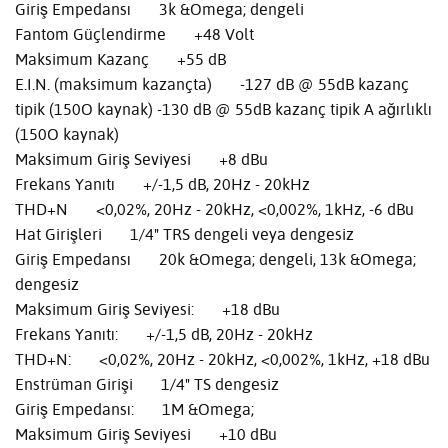
Giriş Empedansı 3k &Omega; dengeli
Fantom Güçlendirme +48 Volt
Maksimum Kazanç +55 dB
E.I.N. (maksimum kazançta) -127 dB @ 55dB kazanç
tipik (150O kaynak) -130 dB @ 55dB kazanç tipik A ağırlıklı
(150O kaynak)
Maksimum Giriş Seviyesi +8 dBu
Frekans Yanıtı +/-1,5 dB, 20Hz - 20kHz
THD+N <0,02%, 20Hz - 20kHz, <0,002%, 1kHz, -6 dBu
Hat Girişleri 1/4" TRS dengeli veya dengesiz
Giriş Empedansı 20k &Omega; dengeli, 13k &Omega;
dengesiz
Maksimum Giriş Seviyesi: +18 dBu
Frekans Yanıtı: +/-1,5 dB, 20Hz - 20kHz
THD+N: <0,02%, 20Hz - 20kHz, <0,002%, 1kHz, +18 dBu
Enstrüman Girişi 1/4" TS dengesiz
Giriş Empedansı: 1M &Omega;
Maksimum Giriş Seviyesi +10 dBu