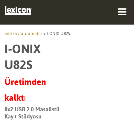
ürünler
ana sayfa
>
ürünler
>
I-ONIX U82S
I-ONIX
nereden satın alınır
profesyoneller
U82S
Vaka çalışmaları
Üretimden
eğitim
kalktı
destek
8x2 USB 2.0 Masaüstü
Kayıt Stüdyosu
Dil/Bölge