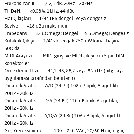
Frekans Yanıtı +/-2,5 dB, 20Hz - 20kHz
THD+N: <0,08%, 1kHz, +4 dBu
Hat Çıkışları 1/4" TRS dengeli veya dengesiz
Seviye +18 dBu maksimum
Empedans 32 &Omega; Dengeli, 16 &Omega; Dengesiz
Kulaklık Çıkışı: 1/4" stereo jak 250mW kanal başına
50O'da
MIDI Arayüzü: MIDI girişi ve MIDI çıkışı için 5 pin DIN
konektörler
Örnekleme Hızı: 44,1, 48, 88,2 veya 96 kHz (bilgisayar
uygulaması tarafından belirlenir)
Dinamik Aralık: A/D (24 Bit) 108 dB tipik, A ağırlıklı,
20Hz - 20kHz
Dinamik Aralık D/A (24 Bit) 110 dB tipik, A ağırlıklı,
20Hz - 20kHz
Dinamik Aralık A/D/A (24 Bit) 106 dB tipik, A ağırlıklı,
20Hz - 20kHz
Güç Gereksinimleri 100 – 240 VAC, 50/60 Hz için güç