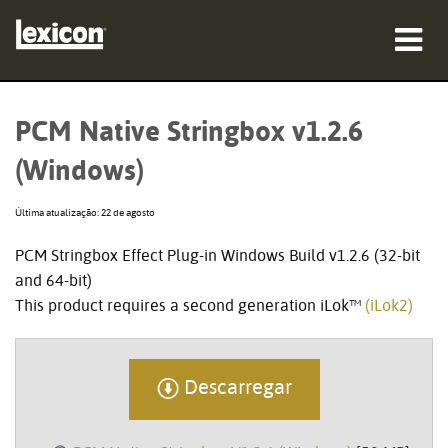
produtos
PCM Native Stringbox v1.2.6
onde comprar
(Windows)
profissionais
Última atualização: 22 de agosto
Casos de estudo
PCM Stringbox Effect Plug-in Windows Build v1.2.6 (32-bit
and 64-bit)
formação
This product requires a second generation iLok™
(iLok2)
assistência
Descarregar
Idioma/Região