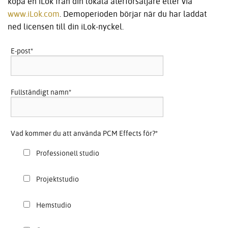
köpa en iLok från din lokala återförsäljare eller via
www.iLok.com
. Demoperioden börjar när du har laddat
ned licensen till din iLok-nyckel.
E-post
*
Fullständigt namn
*
Vad kommer du att använda PCM Effects för?
*
Professionell studio
Projektstudio
Hemstudio