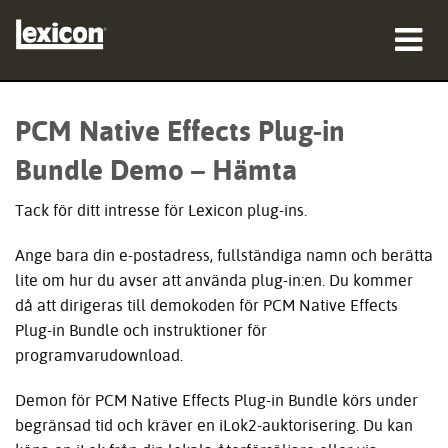
produkter
PCM Native Effects Plug-in
var man kan köpa
Bundle Demo – Hämta
proffs
Tack för ditt intresse för Lexicon plug-ins.
Fallstudier
Ange bara din e-postadress, fullständiga namn och berätta
lite om hur du avser att använda plug-in:en. Du kommer
utbildning
då att dirigeras till demokoden för PCM Native Effects
Plug-in Bundle och instruktioner för
support
programvarudownload.
Demon för PCM Native Effects Plug-in Bundle körs under
begränsad tid och kräver en iLok2-auktorisering. Du kan
Språk/Region