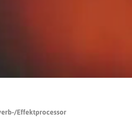
Portuguê
عربي
Ελληνι
עברית
हिन्दी
Bahasa I
Italiano
ខ្មែរ
Polski
Svenska
verb-/Effektprocessor
ภาษาไทย