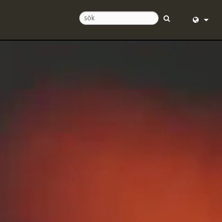
ss
English (
 dygnet runt
Deutsch
ra
Español
Français
ngar
Dansk
中文
strering
日本語
Nederlan
한국어