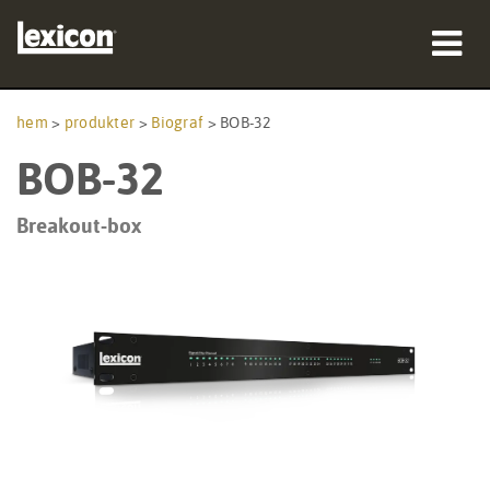
produkter
hem
>
produkter
>
Biograf
>
BOB-32
BOB-32
var man kan köpa
proffs
Breakout-box
Fallstudier
utbildning
support
Språk/Region