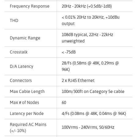
Frequency Response
20Hz - 20kHz (+0.5dB/-1dB)
< 0.01% 20Hz to 20kHz, +10dBu
THD
output
108dB typical, 22Hz - 22kHz
Dynamic Range
unweighted
Crosstalk
< -75dB
28/Fs (0.58ms @ 48K, 0.29ms @
D/A Latency
96K)
Connectors
2 x RJ45 Ethernet
Max Cable Length
100m/300ft on Category 5e cable
Max # of Nodes
60
Latency per Node
4/Fs (0.08ms @ 48K, 0.04ms @ 96K)
Required AC Mains
100Vrms - 240Vrms, 50/60Hz
(+/- 10%)