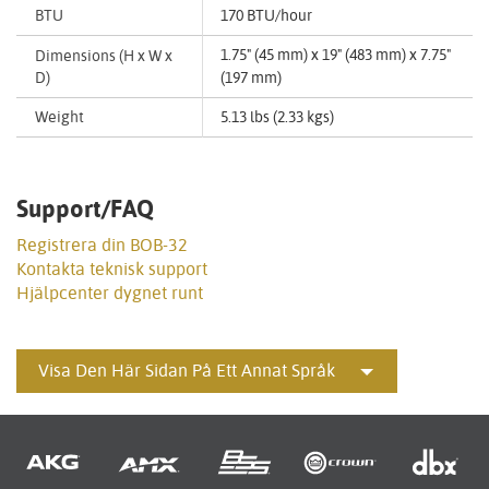
BTU
170 BTU/hour
1.75" (45 mm) x 19" (483 mm) x 7.75"
Dimensions (H x W x
D)
(197 mm)
Weight
5.13 lbs (2.33 kgs)
Support/FAQ
Registrera din BOB-32
Kontakta teknisk support
Hjälpcenter dygnet runt
Visa Den Här Sidan På Ett Annat Språk