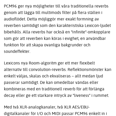
PCM96 ger nya möjligheter till våra traditionella reverbs
genom att lägga till multimods filter på flera ställen i
audioflödet. Detta möjliggör mer exakt formning av
reverben samtidigt som den karakteristiska Lexicon-ljudet
bibehålls. Alla reverbs har också en "Infinite"-omkopplare
som gör att reverben kan köras i evighet, en användbar
funktion för att skapa ovanliga bakgrunder och
soundeffekter.
Lexicons nya Room-algoritm ger ett mer flexibelt
alternativ till convolution-reverbs. Reflektionsmönster kan
enkelt väljas, skalas och ekvaliseras – allt medan ljud
passerar samtidigt. De kan omedelbar vändas eller
kombineras med en traditionell reverb för att förlänga
decay eller ge ett starkare intryck av "liveness" i rummet.
Med två XLR-analogkanaler, två XLR AES/EBU-
digitalkanaler för I/O och MIDI passar PCM96 enkelt in i