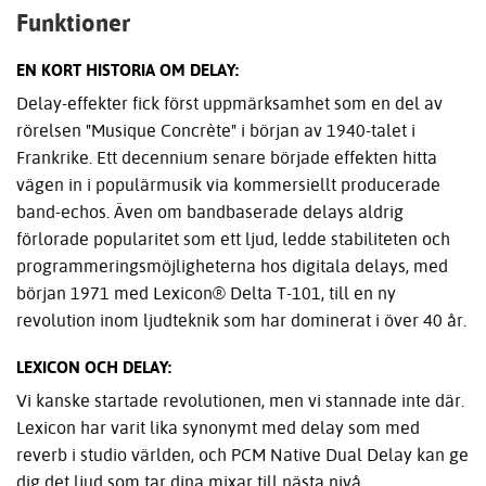
Funktioner
EN KORT HISTORIA OM DELAY:
Delay-effekter fick först uppmärksamhet som en del av
rörelsen "Musique Concrète" i början av 1940-talet i
Frankrike. Ett decennium senare började effekten hitta
vägen in i populärmusik via kommersiellt producerade
band-echos. Även om bandbaserade delays aldrig
förlorade popularitet som ett ljud, ledde stabiliteten och
programmeringsmöjligheterna hos digitala delays, med
början 1971 med Lexicon® Delta T-101, till en ny
revolution inom ljudteknik som har dominerat i över 40 år.
LEXICON OCH DELAY:
Vi kanske startade revolutionen, men vi stannade inte där.
Lexicon har varit lika synonymt med delay som med
reverb i studio världen, och PCM Native Dual Delay kan ge
dig det ljud som tar dina mixar till nästa nivå.