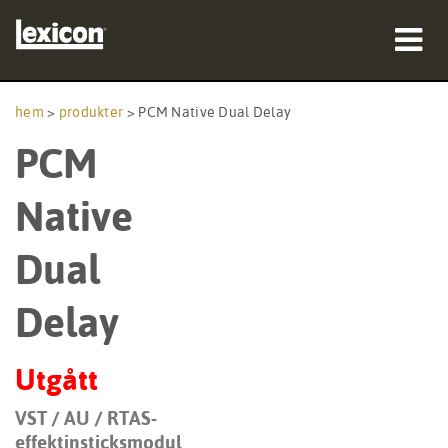
produkter
hem
>
produkter
>
PCM Native Dual Delay
PCM
var man kan köpa
proffs
Native
Fallstudier
Dual
utbildning
Delay
support
Utgått
VST / AU / RTAS-
Språk/Region
effektinsticksmodul