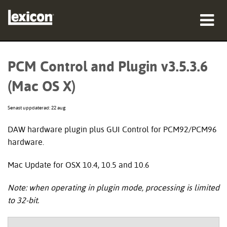
produkter
PCM Control and Plugin v3.5.3.6
var man kan köpa
(Mac OS X)
proffs
Senast uppdaterad: 22 aug
Fallstudier
DAW hardware plugin plus GUI Control for PCM92/PCM96
hardware.
utbildning
Mac Update for OSX 10.4, 10.5 and 10.6
support
Note: when operating in plugin mode, processing is limited
to 32-bit.
Språk/Region