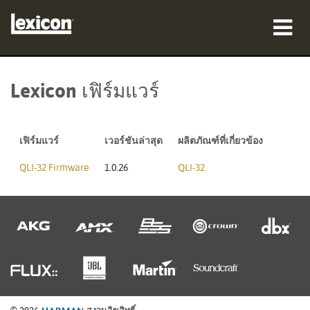
ผลิตภัณฑ์
Lexicon เฟิร์มแวร์
ที่ซื้อสินค้า
มืออาชีพ
เฟิร์มแวร์
เวอร์ชันล่าสุด
ผลิตภัณฑ์ที่เกี่ยวข้อง
กรณีศึกษา
QLI-32 Firmware
1.0.26
QLI-32
การฝึกอบรม
การสนับสนุน
ภาษา/ภูมิภาค