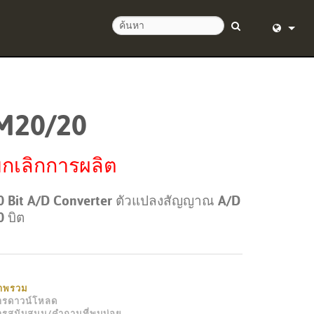
English (
อด 24 ชั่วโมง
Deutsch
M20/20
Español
Français
กเลิกการผลิต
Dansk
0 Bit A/D Converter ตัวแปลงสัญญาณ A/D
中文
0 บิต
ิตภัณฑ์
日本語
Nederlan
าพรวม
한국어
ารดาวน์โหลด
ารสนับสนุน/คำถามที่พบบ่อย