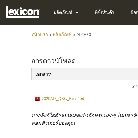
ผลิตภัณฑ์
ที่ซื้อสินค้า
มือ
ปลั๊กอิน
PCM Total Bundle
หน้าแรก
>
ผลิตภัณฑ์
>
M20/20
เครื่องประมวลผลเอฟเฟกต์
PCM Native Reverb Pl
PCM92
โรงภาพยนตร์
PCM Native Effects Pl
PCM96
QLI-32
การดาวน์โหลด
ผลิตภัณฑ์ที่ยกเลิกการผลิต
LXP Native Reverb Plu
PCM96 Surround
BOB-32
เอกสาร
MPX Native Reverb
PCM96 Surround (digit
ภา
2020AD_QRG_Rev2.pdf
หากลิงก์ใดด้านบนแสดงตัวอักษรแปลกๆ ในเบราว์เซอ
คอมพิวเตอร์ของคุณ