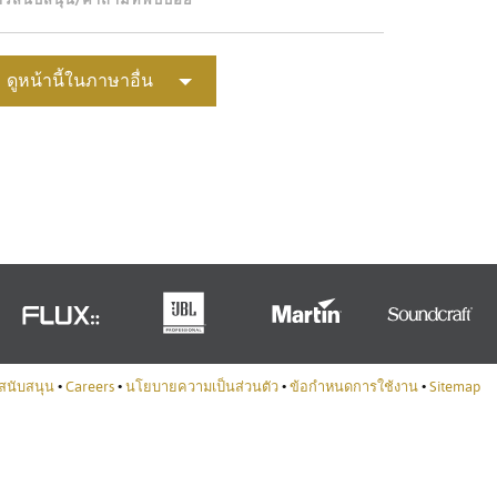
Portuguê
عربي
ดูหน้านี้ในภาษาอื่น
Ελληνι
עברית
हिन्दी
Bahasa I
Italiano
ខ្មែរ
Polski
สนับสนุน
•
Careers
•
นโยบายความเป็นส่วนตัว
•
ข้อกำหนดการใช้งาน
•
Sitemap
Svenska
ภาษาไท