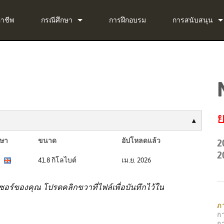
อาชีพ
กรณีศึกษา
การฝึกอบรม
การสนับสนุน
ข่าว
ติดต่อเรา
ug-in Bundle
ศูนย์ช่วยเหลือตล
ug-in Bundle
ซอฟต์แวร์
g-in Bundle
เฟิร์มแวร์
ย
al)
การดาวน์โหลด
ษา
ขนาด
อัปโหลดแล้ว
2
การรับประกัน
2
41.8 กิโลไบต์
เม.ย. 2026
การลงทะเบียนผล
ร์ของคุณ โปรดคลิกขวาที่ไฟล์เพื่อบันทึกไว้ใน
บริการ
ภ
ก
ก