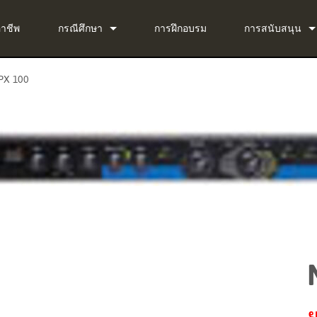
อาชีพ
กรณีศึกษา
การฝึกอบรม
การสนับสนุน
ข่าว
ติดต่อเรา
PX 100
ug-in Bundle
ศูนย์ช่วยเหลือตล
ug-in Bundle
ซอฟต์แวร์
g-in Bundle
เฟิร์มแวร์
al)
การดาวน์โหลด
การรับประกัน
การลงทะเบียนผล
บริการ
ย