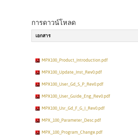
การดาวน์โหลด
เอกสาร
MPX100_Product_Introduction.pdf
MPX100_Update_Inst_Rev0.pdf
MPX100_User_Gd_S_P_Rev0.pdf
MPX100_User_Guide_Eng_Rev0.pdf
MPX100_Usr_Gd_F_G_I_Rev0.pdf
MPX_100_Parameter_Desc.pdf
MPX_100_Program_Change.pdf