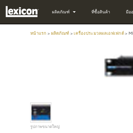
ผลิตภัณฑ์
ที่ซื้อสินค้า
มือ
ปลั๊กอิน
PCM Total Bundle
หน้าแรก
>
ผลิตภัณฑ์
>
เครื่องประมวลผลเอฟเฟกต์
>
M
เครื่องประมวลผลเอฟเฟกต์
PCM Native Reverb Pl
PCM92
โรงภาพยนตร์
PCM Native Effects Pl
PCM96
QLI-32
ผลิตภัณฑ์ที่ยกเลิกการผลิต
LXP Native Reverb Plu
PCM96 Surround
BOB-32
MPX Native Reverb
PCM96 Surround (digit
รูปภาพขนาดใหญ่