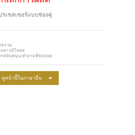
Portuguê
ปรเซสเซอร์แบบช่องคู่
عربي
Ελληνι
עברית
าพรวม
ารดาวน์โหลด
हिन्दी
ารสนับสนุน/คำถามที่พบบ่อย
Bahasa I
Italiano
ดูหน้านี้ในภาษาอื่น
ខ្មែរ
Polski
Svenska
ภาษาไท