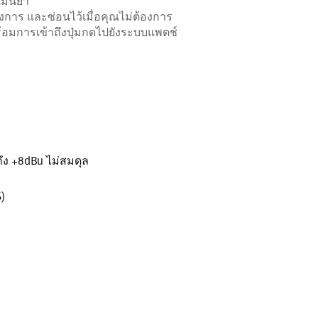
แม่นยำ
องการ และซ่อนไว้เมื่อคุณไม่ต้องการ
อมการเข้าถึงปุ่มกดไปยังระบบแพตช์
ึง +8dBu ไม่สมดุล
)