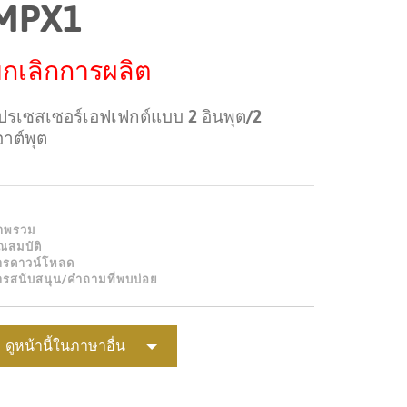
MPX1
Portuguê
عربي
กเลิกการผลิต
Ελληνι
ปรเซสเซอร์เอฟเฟกต์แบบ 2 อินพุต/2
עברית
อาต์พุต
हिन्दी
Bahasa I
Italiano
าพรวม
ณสมบัติ
ารดาวน์โหลด
ខ្មែរ
ารสนับสนุน/คำถามที่พบบ่อย
Polski
Svenska
ดูหน้านี้ในภาษาอื่น
ภาษาไท