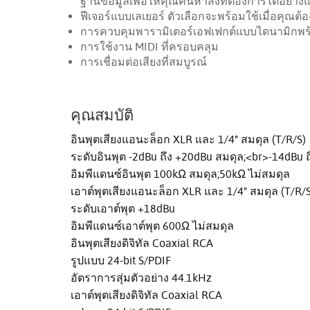
ฐานข้อมูลเพื่อให้คุณค้นหาสิ่งที่ต้องการได้อย่าง
ฟีเจอร์แบบเลเยอร์ ตัวเลือกจะพร้อมใช้เมื่อคุณต้
การควบคุมพารามิเตอร์เอฟเฟกต์แบบไดนามิกพร้
การใช้งาน MIDI ที่ครอบคลุม
การเชื่อมต่อเสียงที่สมบูรณ์
คุณสมบัติ
อินพุตเสียงแอนะล็อก XLR และ 1/4" สมดุล (T/R/S)
ระดับอินพุต -2dBu ถึง +20dBu สมดุล;<br>-14dBu ถ
อิมพีแดนซ์อินพุต 100kΩ สมดุล;50kΩ ไม่สมดุล
เอาต์พุตเสียงแอนะล็อก XLR และ 1/4" สมดุล (T/R/S
ระดับเอาต์พุต +18dBu
อิมพีแดนซ์เอาต์พุต 600Ω ไม่สมดุล
อินพุตเสียงดิจิทัล Coaxial RCA
รูปแบบ 24-bit S/PDIF
อัตราการสุ่มตัวอย่าง 44.1kHz
เอาต์พุตเสียงดิจิทัล Coaxial RCA