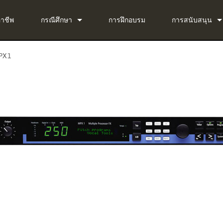
อาชีพ
กรณีศึกษา
การฝึกอบรม
การสนับสนุน
ข่าว
ติดต่อเรา
PX1
ug-in Bundle
ศูนย์ช่วยเหลือตล
ug-in Bundle
ซอฟต์แวร์
g-in Bundle
เฟิร์มแวร์
al)
การดาวน์โหลด
การรับประกัน
การลงทะเบียนผล
บริการ