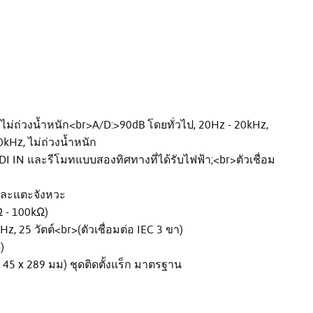
 ไม่ถ่วงน้ำหนัก<br>A/D:>90dB โดยทั่วไป, 20Hz - 20kHz,
0kHz, ไม่ถ่วงน้ำหนัก
IDI IN และรีโมทแบบสองทิศทางที่ได้รับไฟฟ้า;<br>ตัวเชื่อม
 และแตะจังหวะ
Ω - 100kΩ)
, 25 วัตต์<br>(ตัวเชื่อมต่อ IEC 3 ขา)
)
x 45 x 289 มม) ชุดติดตั้งแร็ก มาตรฐาน