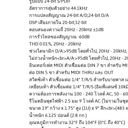
รูปแบบ 24-bit S/PDIF
อัตราการสุ่มตัวอย่าง 44.1kHz
การแปลงสัญญาณ 24-bit A/D;24-bit D/A
DSP เสียงภายใน 20-bit;32-bit
ตอบสนองความถี่ 20Hz - 20kHz ±1dB
การรั่วไหลของสัญญาณ -60dB
THD 0.01%, 20Hz - 20kHz
ช่วงไดนามิก D/A:>95dB โดยทั่วไป, 20Hz - 20kHz,
ไม่ถ่วงน้ำหนัก<br>A/A:>95dB โดยทั่วไป, 20Hz - 2
อินเทอร์เฟส MIDI ตัวเชื่อมต่อ DIN 7 ขา สำหรับ M
ต่อ DIN 5 ขา สำหรับ MIDI THRU และ OUT
สวิตช์เท้า ตัวเชื่อมต่อ 1/4" T/R/S สำหรับบายพาส
เหยียบเท้า ตัวเชื่อมต่อ 1/4" T/R/S (อิมพีแดนซ์ 10k
ความต้องการพลังงาน 100 - 240 โวลต์ AC, 50 - 60Hz
รีโมตอินพุตไฟฟ้า 2.5 มม 9 โวลต์ AC (ไม่รวมในชุด
ขนาด 19" กว้าง x 1.75" สูง (1U) x 9" ลึก<br>(483 
น้ำหนัก 6.125 ปอนด์ (2.8 กก.)
อุณหภูมิการทำงาน 32°F ถึง 104°F (0°C ถึง 40°C)