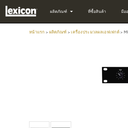
ผลิตภัณฑ์
ที่ซื้อสินค้า
มือ
ปลั๊กอิน
PCM Total Bundle
หน้าแรก
>
ผลิตภัณฑ์
>
เครื่องประมวลผลเอฟเฟกต์
>
M
เครื่องประมวลผลเอฟเฟกต์
PCM Native Reverb Pl
PCM92
โรงภาพยนตร์
PCM Native Effects Pl
PCM96
QLI-32
ผลิตภัณฑ์ที่ยกเลิกการผลิต
LXP Native Reverb Plu
PCM96 Surround
BOB-32
MPX Native Reverb
PCM96 Surround (digit