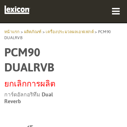
ผลิตภัณฑ์
หน้าแรก
>
ผลิตภัณฑ์
>
เครื่องประมวลผลเอฟเฟกต์
>
PCM90
DUALRVB
ที่ซื้อสินค้า
PCM90
มืออาชีพ
DUALRVB
กรณีศึกษา
ยกเลิกการผลิต
การฝึกอบรม
การ์ดอัลกอริทึม Dual
การสนับสนุน
Reverb
ภาษา/ภูมิภาค