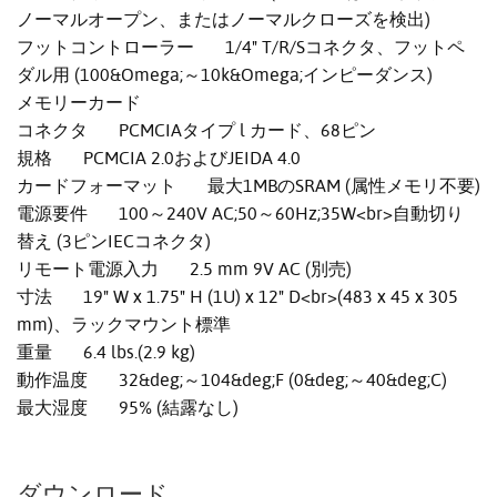
ノーマルオープン、またはノーマルクローズを検出)
フットコントローラー 1/4" T/R/Sコネクタ、フットペ
ダル用 (100&Omega;～10k&Omega;インピーダンス)
メモリーカード
コネクタ PCMCIAタイプ l カード、68ピン
規格 PCMCIA 2.0およびJEIDA 4.0
カードフォーマット 最大1MBのSRAM (属性メモリ不要)
電源要件 100～240V AC;50～60Hz;35W<br>自動切り
替え (3ピンIECコネクタ)
リモート電源入力 2.5 mm 9V AC (別売)
寸法 19" W x 1.75" H (1U) x 12" D<br>(483 x 45 x 305
mm)、ラックマウント標準
重量 6.4 lbs.(2.9 kg)
動作温度 32&deg;～104&deg;F (0&deg;～40&deg;C)
最大湿度 95% (結露なし)
ダウンロード