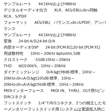
サンプルレート 44.1kHzおよび48kHz
デジタルオーディオ出力 XLR、AES/EBU;<br>同軸
RCA、S/PDIF
フォーマット AES/EBU、バランス;<br>S/PDIF、アンバ
ランス
サンプルレート 44.1kHzおよび48kHz
変換 24-bit A/D;24-bit D/A
内部オーディオDSP 24-bit (PCM 81);20-bit (PCM 91)
周波数特性 10Hz～20kHz &plusmn;.5dB
クロストーク -55dB 10Hz～20kHz
THD &lt;0.006%、10Hz～20kHz
ダイナミックレンジ D/A:&gt;98dB 標準、10Hz～
20kHz<br>A/D:&gt;105dB 標準、10Hz～
20kHz<br>A/A:&gt;96dB 標準、10Hz～20kHz
MIDIインターフェース MIDI IN、THRU、OUT用5ピン
DINコネクタ
フットスイッチ 1/4" T/R/Sコネクタ、2つの独立したモ
ーメンタリーフットスイッチ用 (システムは電源投入時に