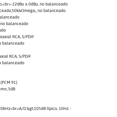
;<br>-22dBu a 0dBu, no balanceado
eado;50k&Omega;, no balanceado
balanceado
 no balanceado
ado
axial RCA, S/PDIF
o balanceado
xial RCA, S/PDIF
o balanceado
 (PCM 91)
smn;.5dB
0kHz<br>A/D:&gt;105dB típico, 10Hz -