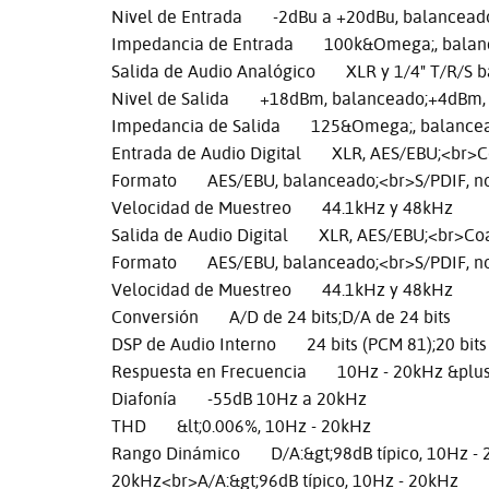
Nivel de Entrada -2dBu a +20dBu, balanceado
Impedancia de Entrada 100k&Omega;, balanc
Salida de Audio Analógico XLR y 1/4" T/R/S 
Nivel de Salida +18dBm, balanceado;+4dBm,
Impedancia de Salida 125&Omega;, balance
Entrada de Audio Digital XLR, AES/EBU;<br>Co
Formato AES/EBU, balanceado;<br>S/PDIF, n
Velocidad de Muestreo 44.1kHz y 48kHz
Salida de Audio Digital XLR, AES/EBU;<br>Coa
Formato AES/EBU, balanceado;<br>S/PDIF, n
Velocidad de Muestreo 44.1kHz y 48kHz
Conversión A/D de 24 bits;D/A de 24 bits
DSP de Audio Interno 24 bits (PCM 81);20 bits
Respuesta en Frecuencia 10Hz - 20kHz &plu
Diafonía -55dB 10Hz a 20kHz
THD &lt;0.006%, 10Hz - 20kHz
Rango Dinámico D/A:&gt;98dB típico, 10Hz - 2
20kHz<br>A/A:&gt;96dB típico, 10Hz - 20kHz