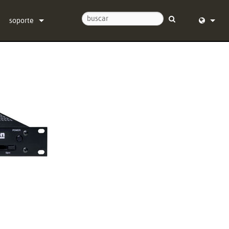
soporte
Contáctenos
English (
Centro de Ayuda 24/7
Deutsch
software
Español
firmware
Français
Descargas
Dansk
Garantía
中文
registro del producto
日本語
Servicio
Nederlan
한국어