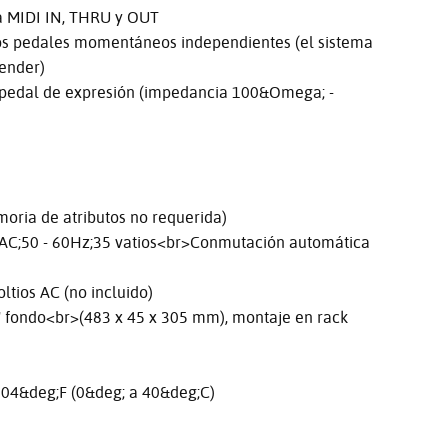
a MIDI IN, THRU y OUT
s pedales momentáneos independientes (el sistema
ender)
pedal de expresión (impedancia 100&Omega; -
ia de atributos no requerida)
 AC;50 - 60Hz;35 vatios<br>Conmutación automática
ios AC (no incluido)
 fondo<br>(483 x 45 x 305 mm), montaje en rack
4&deg;F (0&deg; a 40&deg;C)