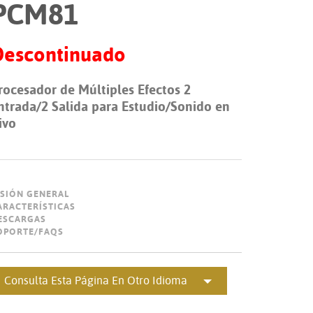
PCM81
Portuguê
عربي
Descontinuado
Ελληνι
rocesador de Múltiples Efectos 2
עברית
ntrada/2 Salida para Estudio/Sonido en
हिन्दी
ivo
Bahasa I
Italiano
ISIÓN GENERAL
ខ្មែរ
ARACTERÍSTICAS
ESCARGAS
OPORTE/FAQS
Polski
Svenska
Consulta Esta Página En Otro Idioma
ภาษาไทย