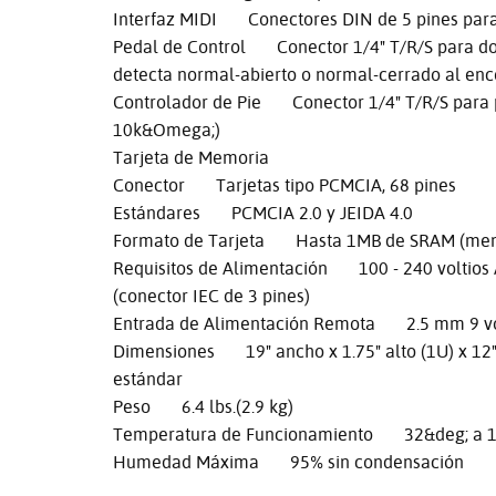
Interfaz MIDI Conectores DIN de 5 pines par
Pedal de Control Conector 1/4" T/R/S para do
detecta normal-abierto o normal-cerrado al enc
Controlador de Pie Conector 1/4" T/R/S para 
10k&Omega;)
Tarjeta de Memoria
Conector Tarjetas tipo PCMCIA, 68 pines
Estándares PCMCIA 2.0 y JEIDA 4.0
Formato de Tarjeta Hasta 1MB de SRAM (memor
Requisitos de Alimentación 100 - 240 voltios
(conector IEC de 3 pines)
Entrada de Alimentación Remota 2.5 mm 9 volt
Dimensiones 19" ancho x 1.75" alto (1U) x 12"
estándar
Peso 6.4 lbs.(2.9 kg)
Temperatura de Funcionamiento 32&deg; a 10
Humedad Máxima 95% sin condensación