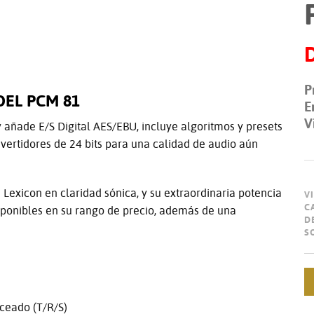
P
DEL PCM 81
E
V
añade E/S Digital AES/EBU, incluye algoritmos y presets
onvertidores de 24 bits para una calidad de audio aún
Lexicon en claridad sónica, y su extraordinaria potencia
V
C
sponibles en su rango de precio, además de una
D
S
ceado (T/R/S)