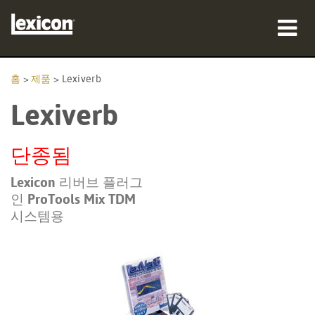
제품
홈
>
제품
>
Lexiverb
Lexiverb
구매처
전문가
단종됨
사례 연구
Lexicon 리버브 플러그
인 ProTools Mix TDM
교육
시스템용
지원
언어/지역