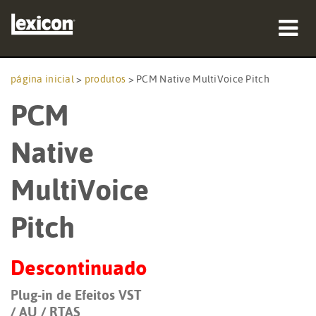
produtos
página inicial
>
produtos
>
PCM Native MultiVoice Pitch
PCM
onde comprar
profissionais
Native
Casos de estudo
MultiVoice
formação
Pitch
assistência
Descontinuado
Plug-in de Efeitos VST
Idioma/Região
/ AU / RTAS