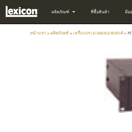
ผลิตภัณฑ์
ที่ซื้อสินค้า
มือ
ปลั๊กอิน
PCM Total Bundle
หน้าแรก
>
ผลิตภัณฑ์
>
เครื่องประมวลผลเอฟเฟกต์
>
M
เครื่องประมวลผลเอฟเฟกต์
PCM Native Reverb Pl
PCM92
โรงภาพยนตร์
PCM Native Effects Pl
PCM96
QLI-32
ผลิตภัณฑ์ที่ยกเลิกการผลิต
LXP Native Reverb Plu
PCM96 Surround
BOB-32
MPX Native Reverb
PCM96 Surround (digit