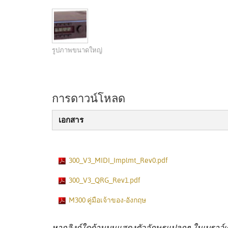
รูปภาพขนาดใหญ่
การดาวน์โหลด
เอกสาร
300_V3_MIDI_Implmt_Rev0.pdf
300_V3_QRG_Rev1.pdf
M300 คู่มือเจ้าของ-อังกฤษ
หากลิงก์ใดด้านบนแสดงตัวอักษรแปลกๆ ในเบราว์เซอ