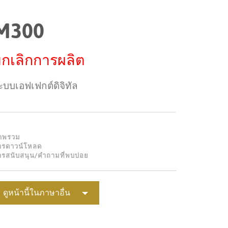
Portuguê
M300
عربي
Ελληνι
กเลิกการผลิต
עברית
ะบบเอฟเฟกต์ดิจิทัล
हिन्दी
Bahasa I
Italiano
าพรวม
ารดาวน์โหลด
ខ្មែរ
ารสนับสนุน/คำถามที่พบบ่อย
Polski
Svenska
ดูหน้านี้ในภาษาอื่น
ภาษาไท