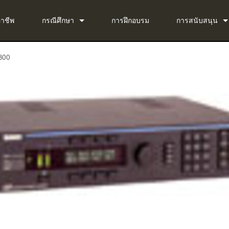
อาชีพ
กรณีศึกษา
การฝึกอบรม
การสนับสนุน
ข่าว
ติดต่อเรา
300
ug-in Bundle
ศูนย์ช่วยเหลือตล
ug-in Bundle
ซอฟต์แวร์
g-in Bundle
เฟิร์มแวร์
al)
การดาวน์โหลด
การรับประกัน
การลงทะเบียนผล
บริการ