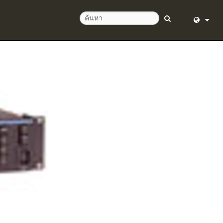
English (
อด 24 ชั่วโมง
Deutsch
Español
Français
Dansk
中文
ิตภัณฑ์
日本語
Nederlan
한국어