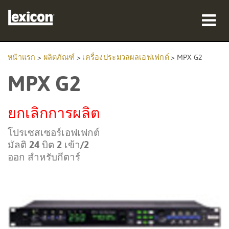
ผลิตภัณฑ์
หน้าแรก
>
ผลิตภัณฑ์
>
เครื่องประมวลผลเอฟเฟกต์
>
MPX G2
MPX G2
ที่ซื้อสินค้า
มืออาชีพ
ยกเลิกการผลิต
กรณีศึกษา
โปรเซสเซอร์เอฟเฟกต์
มัลติ 24 บิต 2 เข้า/2
การฝึกอบรม
ออก สำหรับกีตาร์
การสนับสนุน
ภาษา/ภูมิภาค