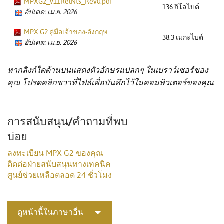
MPXG2_v11RelNts_Rev0.pdf
136 กิโลไบต์
อัปเดต: เม.ย. 2026
MPX G2 คู่มือเจ้าของ-อังกฤษ
38.3 เมกะไบต์
อัปเดต: เม.ย. 2026
หากลิงก์ใดด้านบนแสดงตัวอักษรแปลกๆ ในเบราว์เซอร์ของ
คุณ โปรดคลิกขวาที่ไฟล์เพื่อบันทึกไว้ในคอมพิวเตอร์ของคุณ
การสนับสนุน/คำถามที่พบ
บ่อย
ลงทะเบียน MPX G2 ของคุณ
ติดต่อฝ่ายสนับสนุนทางเทคนิค
ศูนย์ช่วยเหลือตลอด 24 ชั่วโมง
ดูหน้านี้ในภาษาอื่น